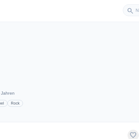
Sender
search
r Jahren
el
Rock
favorite