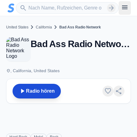
Zum Hauptinhalt springen
Sender suchen
menu
search
arrow_forward
chevron_right
chevron_right
United States
California
Bad Ass Radio Network
Bad Ass Radio Network - CA
place
, California, United States
play_arrow
favorite
share
Radio hören