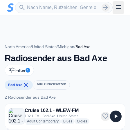
Zum Hauptinhalt springen
Sender suchen
menu
search
arrow_forward
North America
/
United States
/
Michigan
/
Bad Axe
Radiosender aus Bad Axe
tune
Filter
1
close
Alle zurücksetzen
Bad Axe
2 Radiosender aus Bad Axe
2 Radiosender aus Bad Axe
Cruise 102.1 - WLEW-FM
favorite
play_arrow
102.1 FM · Bad Axe, United States
radio stations
radio stations
radio stations
Adult Contemporary
Blues
Oldies
more genres for Cruise 102.1 - WLEW-FM
+1
more