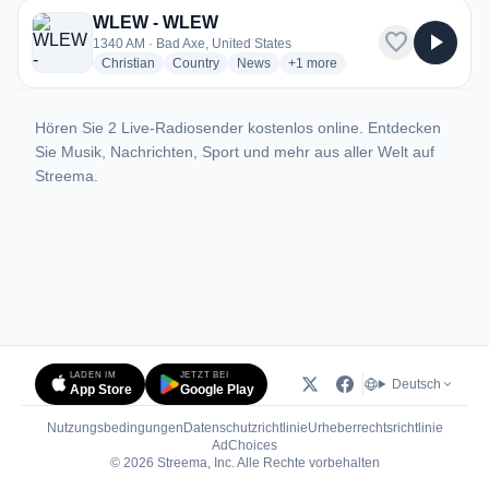
WLEW - WLEW
favorite
play_arrow
1340 AM · Bad Axe, United States
radio stations
radio stations
radio stations
more genres for WLEW - WLE
Christian
Country
News
+1
more
Hören Sie 2 Live-Radiosender kostenlos online. Entdecken
Sie Musik, Nachrichten, Sport und mehr aus aller Welt auf
Streema.
LADEN IM
JETZT BEI
Deutsch
App Store
Google Play
Nutzungsbedingungen
Datenschutzrichtlinie
Urheberrechtsrichtlinie
(öffnet in neuem Tab)
AdChoices
© 2026 Streema, Inc. Alle Rechte vorbehalten