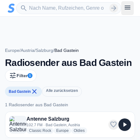
Zum Hauptinhalt springen
Sender suchen
menu
search
arrow_forward
Europe
/
Austria
/
Salzburg
/
Bad Gastein
Radiosender aus Bad Gastein
tune
Filter
1
close
Alle zurücksetzen
Bad Gastein
1 Radiosender aus Bad Gastein
1 Radiosender aus Bad Gastein
Antenne Salzburg
favorite
play_arrow
102.7 FM · Bad Gastein, Austria
radio stations
radio stations
radio stations
Classic Rock
Europe
Oldies