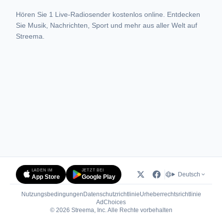
Hören Sie 1 Live-Radiosender kostenlos online. Entdecken
Sie Musik, Nachrichten, Sport und mehr aus aller Welt auf
Streema.
LADEN IM
JETZT BEI
Deutsch
App Store
Google Play
Nutzungsbedingungen
Datenschutzrichtlinie
Urheberrechtsrichtlinie
(öffnet in neuem Tab)
AdChoices
© 2026 Streema, Inc. Alle Rechte vorbehalten