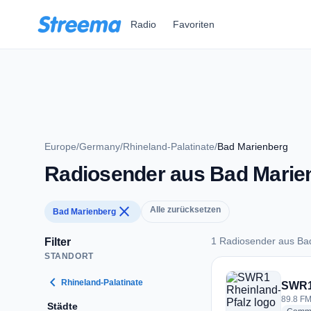
Zum Hauptinhalt springen
Radio
Favoriten
Europe
/
Germany
/
Rhineland-Palatinate
/
Bad Marienberg
Radiosender aus Bad Marie
close
Alle zurücksetzen
Bad Marienberg
1 Radiosender aus Ba
Filter
STANDORT
1 Radiosender aus 
chevron_left
Rhineland-Palatinate
SWR1 
89.8 FM
Städte