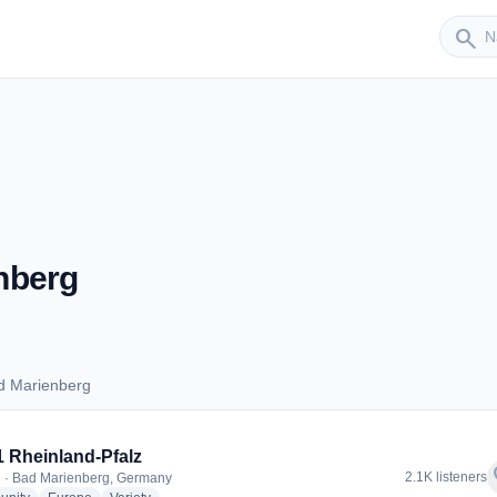
Sender
search
nberg
d Marienberg
Bad Marienberg
Rheinland-Pfalz
f
2.1K listeners
 · Bad Marienberg, Germany