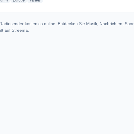
radio stations
radio stations
radio stations
nity
Europe
Variety
Radiosender kostenlos online. Entdecken Sie Musik, Nachrichten, Spor
lt auf Streema.