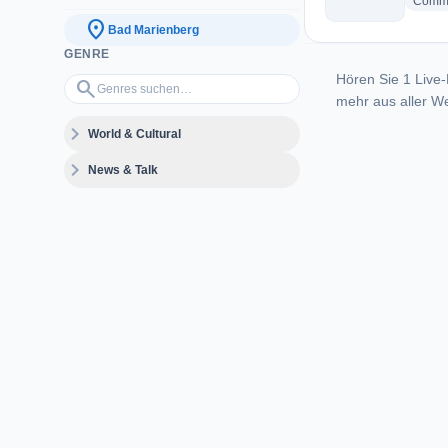
Commu
location_on
Bad Marienberg
GENRE
Hören Sie 1 Live-
Genres suchen…
search
mehr aus aller We
expand_more
World & Cultural
expand_more
News & Talk