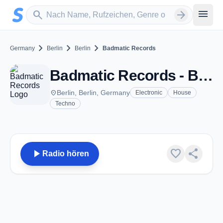
Zum Hauptinhalt springen
Sender suchen
menu
search
arrow_forward
chevron_right
chevron_right
chevron_right
Germany
Berlin
Berlin
Badmatic Records
Badmatic Records - Berlin
place
Berlin, Berlin, Germany
Electronic
House
Techno
play_arrow
favorite
share
Radio hören