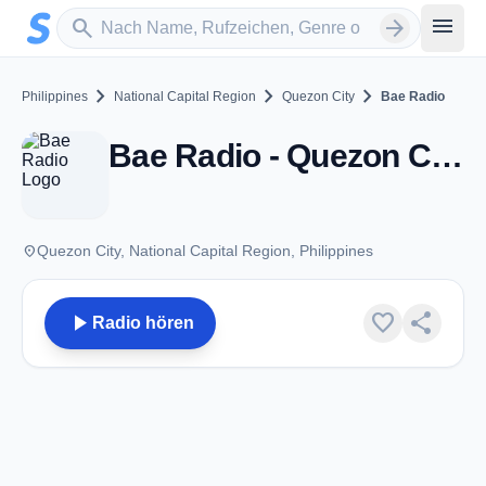
Zum Hauptinhalt springen
Sender suchen
menu
search
arrow_forward
chevron_right
chevron_right
chevron_right
Philippines
National Capital Region
Quezon City
Bae Radio
Bae Radio - Quezon City
place
Quezon City, National Capital Region, Philippines
play_arrow
favorite
share
Radio hören