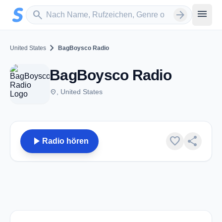
Zum Hauptinhalt springen
Sender suchen
menu
search
arrow_forward
chevron_right
United States
BagBoysco Radio
BagBoysco Radio
place
, United States
play_arrow
favorite
share
Radio hören