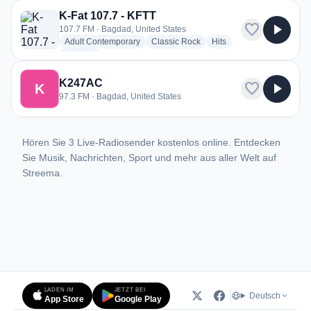
K-Fat 107.7 - KFTT
favorite
play_arrow
107.7 FM · Bagdad, United States
radio stations
radio stations
radio stations
Adult Contemporary
Classic Rock
Hits
more genres for K-Fat 107.7 - KFTT
+2
more
K247AC
favorite
play_arrow
K
97.3 FM · Bagdad, United States
Hören Sie 3 Live-Radiosender kostenlos online. Entdecken
Sie Musik, Nachrichten, Sport und mehr aus aller Welt auf
Streema.
LADEN IM
JETZT BEI
Deutsch
App Store
Google Play