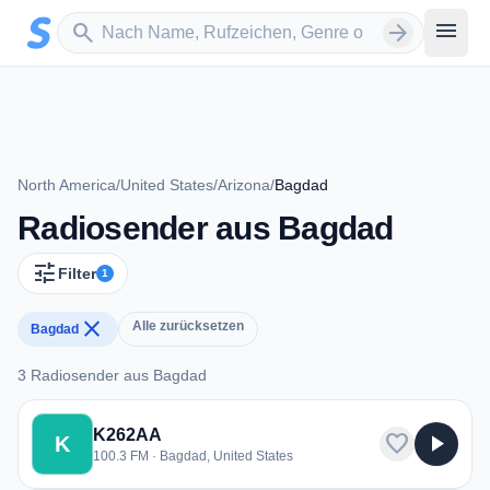
Zum Hauptinhalt springen
Sender suchen
menu
search
arrow_forward
North America
/
United States
/
Arizona
/
Bagdad
Radiosender aus Bagdad
tune
Filter
1
close
Alle zurücksetzen
Bagdad
3 Radiosender aus Bagdad
3 Radiosender aus Bagdad
K262AA
favorite
play_arrow
K
100.3 FM · Bagdad, United States