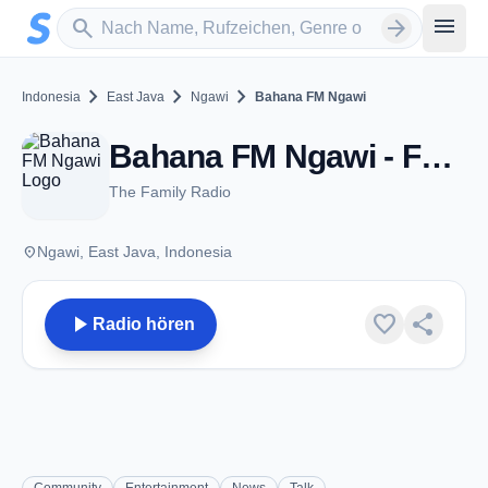
Zum Hauptinhalt springen
Sender suchen
menu
search
arrow_forward
chevron_right
chevron_right
chevron_right
Indonesia
East Java
Ngawi
Bahana FM Ngawi
Bahana FM Ngawi - FM 104.5 - Ngawi
The Family Radio
place
Ngawi, East Java, Indonesia
play_arrow
favorite
share
Radio hören