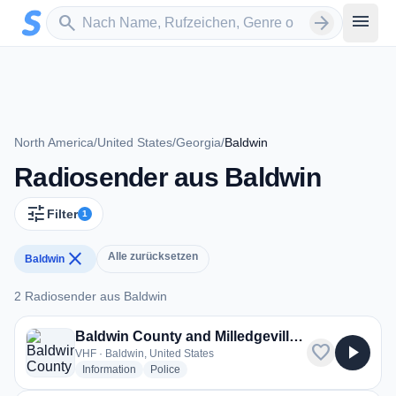
Zum Hauptinhalt springen
Sender suchen
menu
search
arrow_forward
North America
/
United States
/
Georgia
/
Baldwin
Radiosender aus Baldwin
tune
Filter
1
close
Alle zurücksetzen
Baldwin
2 Radiosender aus Baldwin
2 Radiosender aus Baldwin
Baldwin County and Milledgeville Fire Dispatch
favorite
play_arrow
VHF · Baldwin, United States
radio stations
radio stations
Information
Police