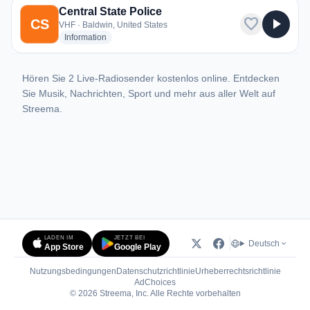
Central State Police
favorite
play_arrow
CS
VHF · Baldwin, United States
radio stations
Information
Hören Sie 2 Live-Radiosender kostenlos online. Entdecken
Sie Musik, Nachrichten, Sport und mehr aus aller Welt auf
Streema.
LADEN IM
JETZT BEI
Deutsch
App Store
Google Play
Nutzungsbedingungen
Datenschutzrichtlinie
Urheberrechtsrichtlinie
(öffnet in neuem Tab)
AdChoices
© 2026 Streema, Inc. Alle Rechte vorbehalten