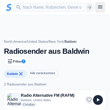
Zum Hauptinhalt springen
Sender suchen
menu
search
arrow_forward
North America
/
United States
/
New York
/
Baldwin
Radiosender aus Baldwin
tune
Filter
1
close
Alle zurücksetzen
Baldwin
2 Radiosender aus Baldwin
2 Radiosender aus Baldwin
Radio Alternative FM (RAFM)
favorite
play_arrow
Baldwin, United States
radio stations
Christian