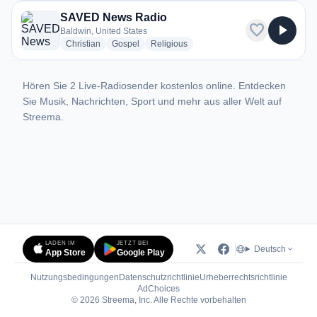
SAVED News Radio
favorite
play_arrow
Baldwin, United States
radio stations
radio stations
radio stations
Christian
Gospel
Religious
Hören Sie 2 Live-Radiosender kostenlos online. Entdecken
Sie Musik, Nachrichten, Sport und mehr aus aller Welt auf
Streema.
LADEN IM
JETZT BEI
Deutsch
App Store
Google Play
Nutzungsbedingungen
Datenschutzrichtlinie
Urheberrechtsrichtlinie
(öffnet in neuem Tab)
AdChoices
© 2026 Streema, Inc. Alle Rechte vorbehalten