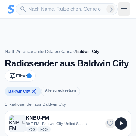
Zum Hauptinhalt springen
Sender suchen
menu
search
arrow_forward
North America
/
United States
/
Kansas
/
Baldwin City
Radiosender aus Baldwin City
tune
Filter
1
close
Alle zurücksetzen
Baldwin City
1 Radiosender aus Baldwin City
1 Radiosender aus Baldwin City
KNBU-FM
favorite
play_arrow
89.7 FM · Baldwin City, United States
radio stations
radio stations
Pop
Rock