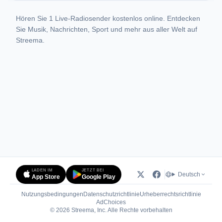
Hören Sie 1 Live-Radiosender kostenlos online. Entdecken
Sie Musik, Nachrichten, Sport und mehr aus aller Welt auf
Streema.
LADEN IM
JETZT BEI
Deutsch
App Store
Google Play
Nutzungsbedingungen
Datenschutzrichtlinie
Urheberrechtsrichtlinie
(öffnet in neuem Tab)
AdChoices
© 2026 Streema, Inc. Alle Rechte vorbehalten