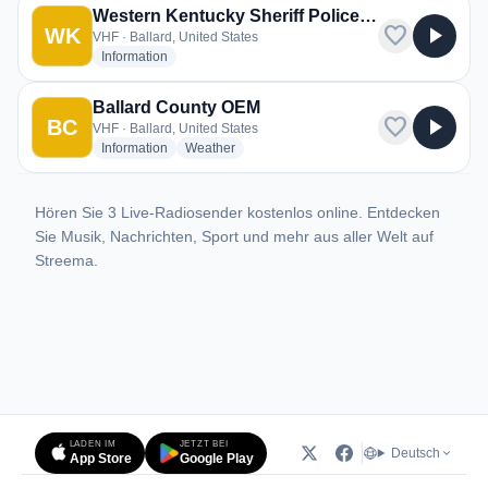
Western Kentucky Sheriff Police Fire and EMS
favorite
play_arrow
WK
VHF · Ballard, United States
radio stations
Information
Ballard County OEM
favorite
play_arrow
BC
VHF · Ballard, United States
radio stations
radio stations
Information
Weather
Hören Sie 3 Live-Radiosender kostenlos online. Entdecken
Sie Musik, Nachrichten, Sport und mehr aus aller Welt auf
Streema.
LADEN IM
JETZT BEI
Deutsch
App Store
Google Play