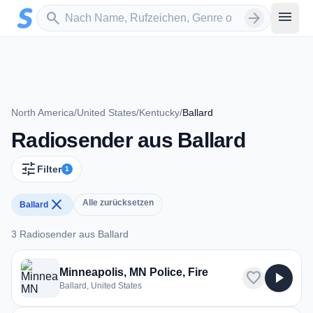
Zum Hauptinhalt springen
Sender suchen
menu
search
arrow_forward
North America
/
United States
/
Kentucky
/
Ballard
Radiosender aus Ballard
tune
Filter
1
close
Alle zurücksetzen
Ballard
3 Radiosender aus Ballard
3 Radiosender aus Ballard
Minneapolis, MN Police, Fire
favorite
play_arrow
Ballard, United States