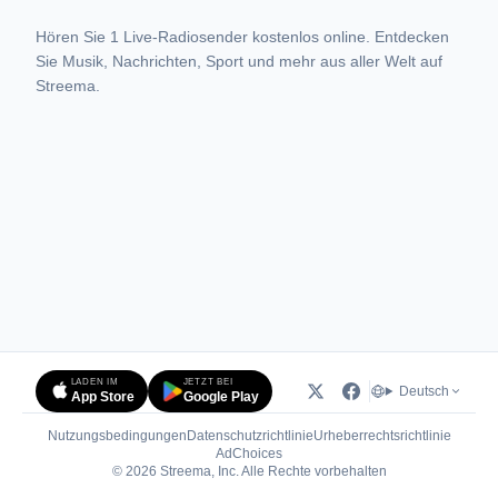
Hören Sie 1 Live-Radiosender kostenlos online. Entdecken
Sie Musik, Nachrichten, Sport und mehr aus aller Welt auf
Streema.
LADEN IM
JETZT BEI
Deutsch
App Store
Google Play
Nutzungsbedingungen
Datenschutzrichtlinie
Urheberrechtsrichtlinie
(öffnet in neuem Tab)
AdChoices
© 2026 Streema, Inc. Alle Rechte vorbehalten