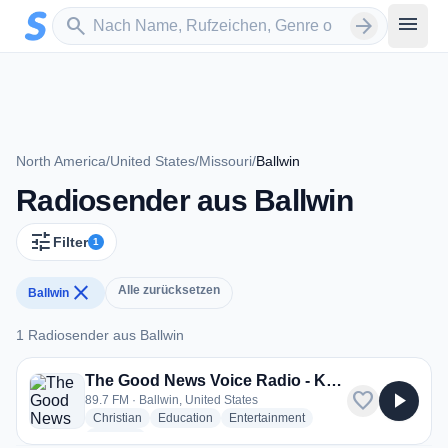
Zum Hauptinhalt springen
Sender suchen
menu
search
arrow_forward
North America
/
United States
/
Missouri
/
Ballwin
Radiosender aus Ballwin
tune
Filter
1
close
Alle zurücksetzen
Ballwin
1 Radiosender aus Ballwin
1 Radiosender aus Ballwin
The Good News Voice Radio - KGNX
favorite
play_arrow
89.7 FM · Ballwin, United States
radio stations
radio stations
radio stations
Christian
Education
Entertainment
more genres for The Good News Voice Radio - KGNX
+1
more