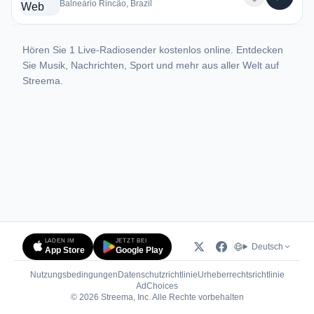
Balneário Rincão, Brazil
Hören Sie 1 Live-Radiosender kostenlos online. Entdecken
Sie Musik, Nachrichten, Sport und mehr aus aller Welt auf
Streema.
LADEN IM
JETZT BEI
Deutsch
App Store
Google Play
Nutzungsbedingungen
Datenschutzrichtlinie
Urheberrechtsrichtlinie
(öffnet in neuem Tab)
AdChoices
© 2026 Streema, Inc. Alle Rechte vorbehalten