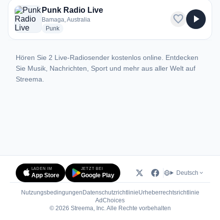
Punk Radio Live
favorite
play_arrow
Bamaga, Australia
radio stations
Punk
Hören Sie 2 Live-Radiosender kostenlos online. Entdecken
Sie Musik, Nachrichten, Sport und mehr aus aller Welt auf
Streema.
LADEN IM
JETZT BEI
Deutsch
App Store
Google Play
Nutzungsbedingungen
Datenschutzrichtlinie
Urheberrechtsrichtlinie
(öffnet in neuem Tab)
AdChoices
© 2026 Streema, Inc. Alle Rechte vorbehalten