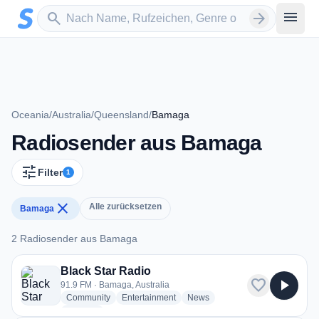
Zum Hauptinhalt springen
Sender suchen
menu
search
arrow_forward
Oceania
/
Australia
/
Queensland
/
Bamaga
Radiosender aus Bamaga
tune
Filter
1
close
Alle zurücksetzen
Bamaga
2 Radiosender aus Bamaga
2 Radiosender aus Bamaga
Black Star Radio
favorite
play_arrow
91.9 FM · Bamaga, Australia
radio stations
radio stations
radio stations
Community
Entertainment
News
more genres for Black Star Radio
+1
more