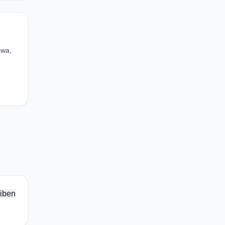
awa,
iben