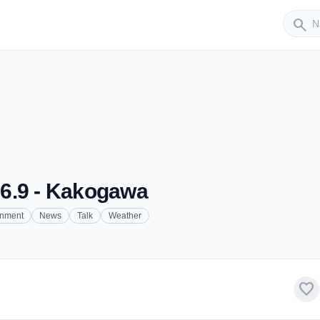
Sender
search
.9 - Kakogawa
inment
News
Talk
Weather
favorite