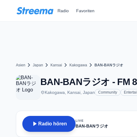
Zum Hauptinhalt springen
Radio
Favoriten
chevron_right
chevron_right
chevron_right
chevron_right
Asien
Japan
Kansai
Kakogawa
BAN-BANラジオ
BAN-BANラジオ - FM 86
place
Kakogawa, Kansai, Japan
Community
Enterta
LIVE
play_arrow
Radio hören
BAN-BANラジオ