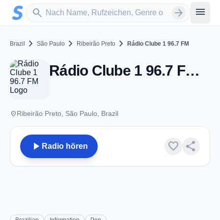
Zum Hauptinhalt springen
Sender suchen
menu
search
arrow_forward
chevron_right
chevron_right
chevron_right
Brazil
São Paulo
Ribeirão Preto
Rádio Clube 1 96.7 FM
Rádio Clube 1 96.7 FM - FM 96.7 - Ribeirão Preto
place
Ribeirão Preto, São Paulo, Brazil
play_arrow
favorite
share
Radio hören