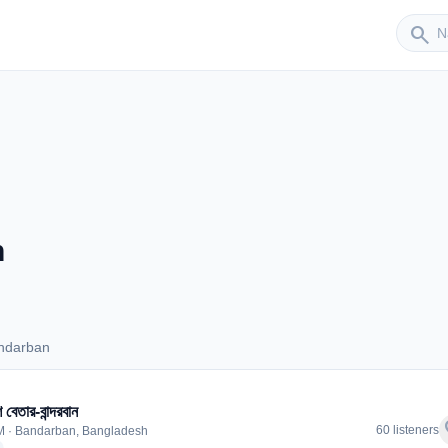
Sender
search
n
ndarban
 Bandarban
 বেতার-বান্দরবান
f
60 listeners
M · Bandarban, Bangladesh