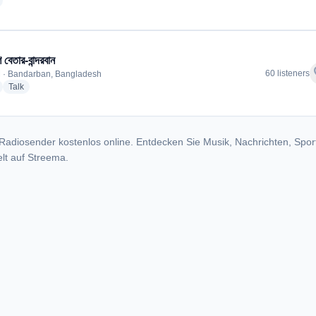
radio stations
 বেতার-বান্দরবান
f
60 listeners
 · Bandarban, Bangladesh
radio stations
radio stations
Talk
Radiosender kostenlos online. Entdecken Sie Musik, Nachrichten, Spor
lt auf Streema.