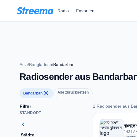
Zum Hauptinhalt springen
Radio
Favoriten
Asia
/
Bangladesh
/
Bandarban
Radiosender aus Bandarba
close
Alle zurücksetzen
Bandarban
2 Radiosender aus Ba
Filter
STANDORT
2 Radiosender aus
chevron_left
বাংলাদেশ
1431 A
Städte