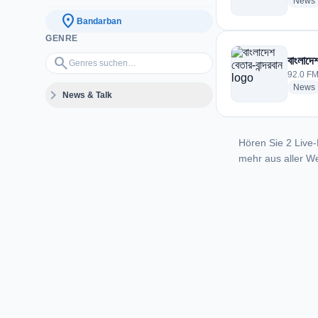
News
location_on
Bandarban
GENRE
Genres suchen…
search
বাংলাদেশ
92.0 FM
News
expand_more
News & Talk
Hören Sie 2 Live-
mehr aus aller We