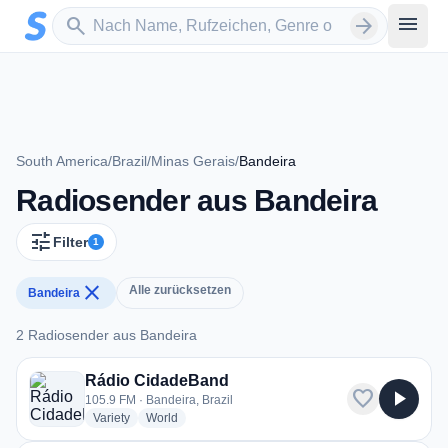
Zum Hauptinhalt springen
Sender suchen
menu
search
arrow_forward
South America
/
Brazil
/
Minas Gerais
/
Bandeira
Radiosender aus Bandeira
tune
Filter
1
close
Alle zurücksetzen
Bandeira
2 Radiosender aus Bandeira
2 Radiosender aus Bandeira
Rádio CidadeBand
favorite
play_arrow
105.9 FM · Bandeira, Brazil
radio stations
radio stations
Variety
World