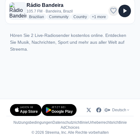
Rádio Bandeira
favorite
play_arrow
105.7 FM · Bandeira, Brazil
radio stations
radio stations
radio stations
more genres for Rádio Ba
Brazilian
Community
Country
+1
more
Hören Sie 2 Live-Radiosender kostenlos online. Entdecken
Sie Musik, Nachrichten, Sport und mehr aus aller Welt auf
Streema.
LADEN IM
JETZT BEI
Deutsch
App Store
Google Play
Nutzungsbedingungen
Datenschutzrichtlinie
Urheberrechtsrichtlinie
(öffnet in neuem Tab)
AdChoices
© 2026 Streema, Inc. Alle Rechte vorbehalten