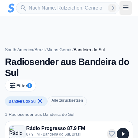
Zum Hauptinhalt springen
Sender suchen
menu
search
arrow_forward
South America
/
Brazil
/
Minas Gerais
/
Bandeira do Sul
Radiosender aus Bandeira do
Sul
tune
Filter
1
close
Alle zurücksetzen
Bandeira do Sul
1 Radiosender aus Bandeira do Sul
1 Radiosender aus Bandeira do Sul
Rádio Progresso 87.9 FM
favorite
play_arrow
87.9 FM · Bandeira do Sul, Brazil