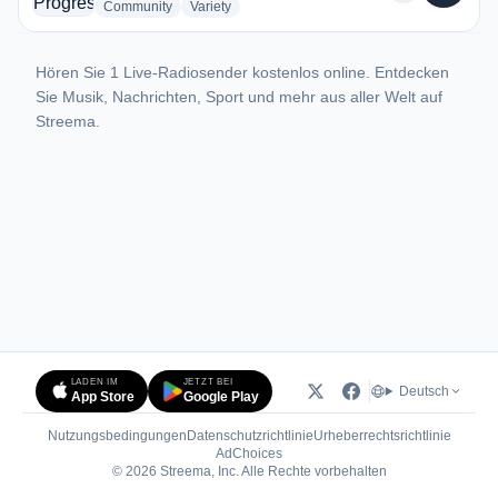
radio stations
radio stations
Community
Variety
Hören Sie 1 Live-Radiosender kostenlos online. Entdecken
Sie Musik, Nachrichten, Sport und mehr aus aller Welt auf
Streema.
LADEN IM
JETZT BEI
Deutsch
App Store
Google Play
Nutzungsbedingungen
Datenschutzrichtlinie
Urheberrechtsrichtlinie
(öffnet in neuem Tab)
AdChoices
© 2026 Streema, Inc. Alle Rechte vorbehalten