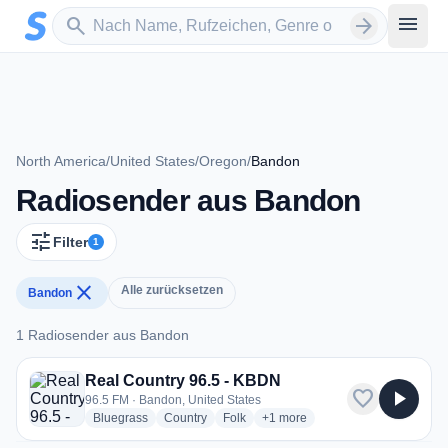
Zum Hauptinhalt springen
Sender suchen
menu
search
arrow_forward
North America
/
United States
/
Oregon
/
Bandon
Radiosender aus Bandon
tune
Filter
1
close
Alle zurücksetzen
Bandon
1 Radiosender aus Bandon
1 Radiosender aus Bandon
Real Country 96.5 - KBDN
favorite
play_arrow
96.5 FM · Bandon, United States
radio stations
radio stations
radio stations
more genres for Real Country 
Bluegrass
Country
Folk
+1
more