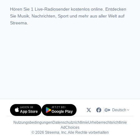
Hören Sie 1 Live-Radiosender kostenlos online. Entdecken
Sie Musik, Nachrichten, Sport und mehr aus aller Welt auf
Streema.
LADEN IM
JETZT BEI
Deutsch
App Store
Google Play
Nutzungsbedingungen
Datenschutzrichtlinie
Urheberrechtsrichtlinie
(öffnet in neuem Tab)
AdChoices
© 2026 Streema, Inc. Alle Rechte vorbehalten