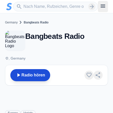
Zum Hauptinhalt springen
Sender suchen
menu
search
arrow_forward
chevron_right
Germany
Bangbeats Radio
Bangbeats Radio
place
, Germany
play_arrow
favorite
share
Radio hören