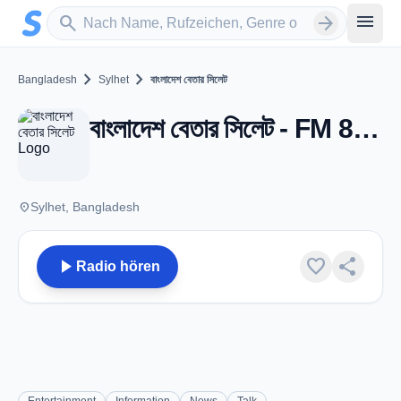
Zum Hauptinhalt springen
Sender suchen
menu
search
arrow_forward
chevron_right
chevron_right
Bangladesh
Sylhet
বাংলাদেশ বেতার সিলেট
বাংলাদেশ বেতার সিলেট - FM 88.0 - Sylhet
place
Sylhet, Bangladesh
play_arrow
favorite
share
Radio hören