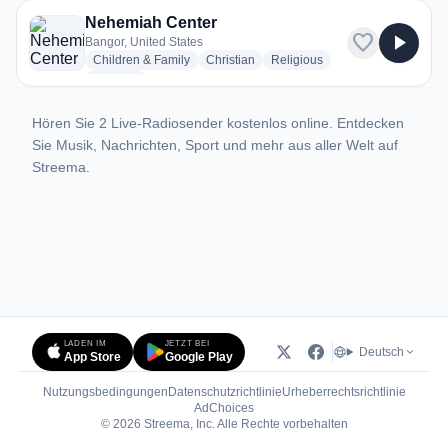
Nehemiah Center
favorite
play_arrow
Bangor, United States
radio stations
radio stations
radio stations
Children & Family
Christian
Religious
more genres for Nehemiah Center
+1
more
Hören Sie 2 Live-Radiosender kostenlos online. Entdecken
Sie Musik, Nachrichten, Sport und mehr aus aller Welt auf
Streema.
LADEN IM
JETZT BEI
Deutsch
App Store
Google Play
Nutzungsbedingungen
Datenschutzrichtlinie
Urheberrechtsrichtlinie
(öffnet in neuem Tab)
AdChoices
© 2026 Streema, Inc. Alle Rechte vorbehalten