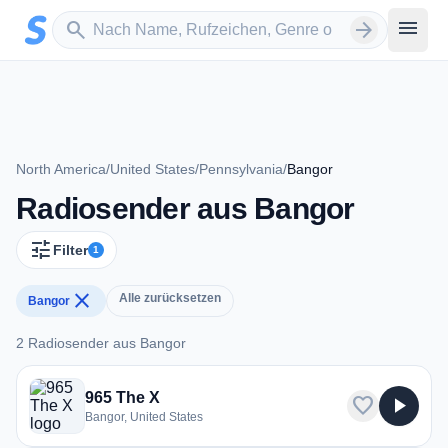
Zum Hauptinhalt springen
Sender suchen
menu
search
arrow_forward
North America
/
United States
/
Pennsylvania
/
Bangor
Radiosender aus Bangor
tune
Filter
1
close
Alle zurücksetzen
Bangor
2 Radiosender aus Bangor
2 Radiosender aus Bangor
965 The X
favorite
play_arrow
Bangor, United States