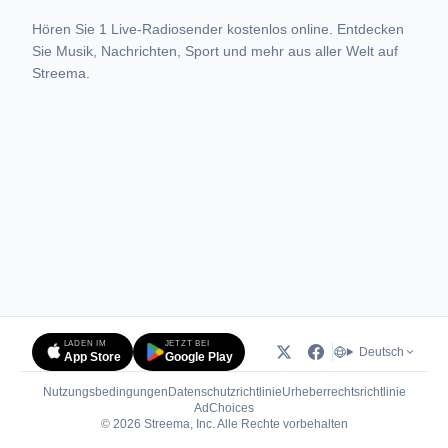
Hören Sie 1 Live-Radiosender kostenlos online. Entdecken
Sie Musik, Nachrichten, Sport und mehr aus aller Welt auf
Streema.
LADEN IM
JETZT BEI
Deutsch
App Store
Google Play
Nutzungsbedingungen
Datenschutzrichtlinie
Urheberrechtsrichtlinie
(öffnet in neuem Tab)
AdChoices
© 2026 Streema, Inc. Alle Rechte vorbehalten