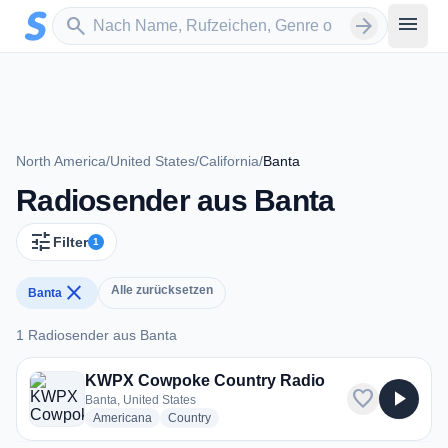
Zum Hauptinhalt springen
Sender suchen
menu
search
arrow_forward
North America
/
United States
/
California
/
Banta
Radiosender aus Banta
tune
Filter
1
close
Alle zurücksetzen
Banta
1 Radiosender aus Banta
1 Radiosender aus Banta
KWPX Cowpoke Country Radio
favorite
play_arrow
Banta, United States
radio stations
radio stations
Americana
Country