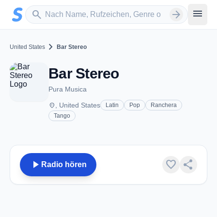
Zum Hauptinhalt springen
Sender suchen
menu
search
arrow_forward
chevron_right
United States
Bar Stereo
Bar Stereo
Pura Musica
place
, United States
Latin
Pop
Ranchera
Tango
play_arrow
favorite
share
Radio hören