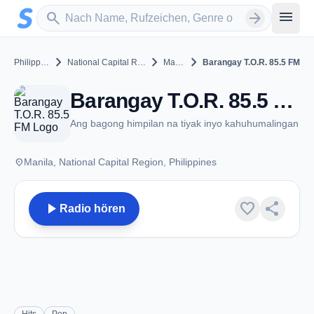
Zum Hauptinhalt springen
Sender suchen
menu
search
arrow_forward
chevron_right
chevron_right
chevron_right
Philippines
National Capital Region
Manila
Barangay T.O.R. 85.5 FM
Barangay T.O.R. 85.5 FM - Manila
Ang bagong himpilan na tiyak inyo kahuhumalingan
place
Manila, National Capital Region, Philippines
play_arrow
favorite
share
Radio hören