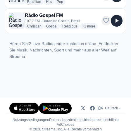
radio stations
radio stations
radio stations
Brazilian
Hits
Pop
Rádio Gospel FM
favorite
play_arrow
107.7 FM · Barao de Cocais, Brazil
radio stations
radio stations
radio stations
more genres for Rádio Gos
Christian
Gospel
Religious
+1
more
Hören Sie 2 Live-Radiosender kostenlos online. Entdecken
Sie Musik, Nachrichten, Sport und mehr aus aller Welt auf
Streema.
LADEN IM
JETZT BEI
Deutsch
App Store
Google Play
Nutzungsbedingungen
Datenschutzrichtlinie
Urheberrechtsrichtlinie
(öffnet in neuem Tab)
AdChoices
© 2026 Streema, Inc. Alle Rechte vorbehalten