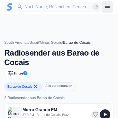
Zum Hauptinhalt springen
Sender suchen
menu
search
arrow_forward
South America
/
Brazil
/
Minas Gerais
/
Barao de Cocais
Radiosender aus Barao de
Cocais
tune
Filter
1
close
Alle zurücksetzen
Barao de Cocais
2 Radiosender aus Barao de Cocais
2 Radiosender aus Barao de Cocais
Morro Grande FM
favorite
play_arrow
87.9 FM · Barao de Cocais, Brazil