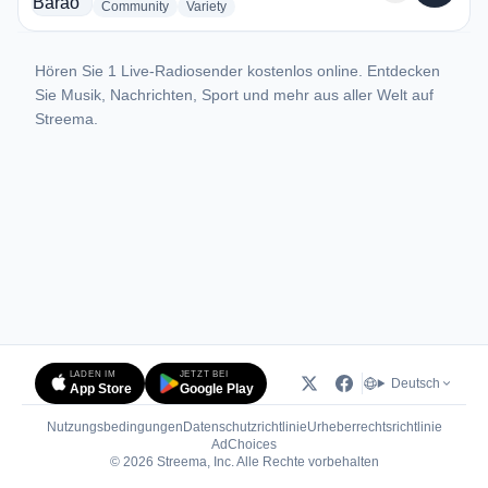
radio stations
radio stations
Community
Variety
Hören Sie 1 Live-Radiosender kostenlos online. Entdecken
Sie Musik, Nachrichten, Sport und mehr aus aller Welt auf
Streema.
LADEN IM
JETZT BEI
Deutsch
App Store
Google Play
Nutzungsbedingungen
Datenschutzrichtlinie
Urheberrechtsrichtlinie
(öffnet in neuem Tab)
AdChoices
© 2026 Streema, Inc. Alle Rechte vorbehalten