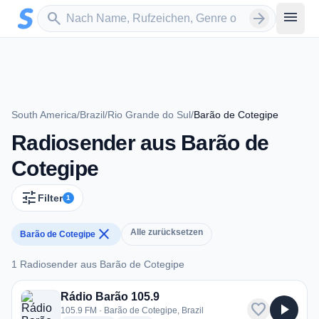
Zum Hauptinhalt springen
Sender suchen
menu
search
arrow_forward
South America
/
Brazil
/
Rio Grande do Sul
/
Barão de Cotegipe
Radiosender aus Barão de
Cotegipe
tune
Filter
1
close
Alle zurücksetzen
Barão de Cotegipe
1 Radiosender aus Barão de Cotegipe
1 Radiosender aus Barão de Cotegipe
Rádio Barão 105.9
favorite
play_arrow
105.9 FM · Barão de Cotegipe, Brazil