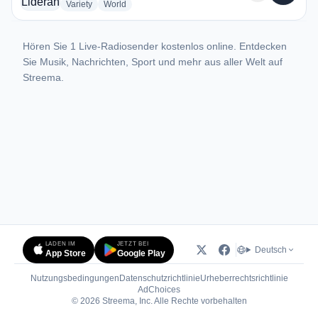
radio stations
radio stations
Variety
World
Hören Sie 1 Live-Radiosender kostenlos online. Entdecken
Sie Musik, Nachrichten, Sport und mehr aus aller Welt auf
Streema.
LADEN IM
JETZT BEI
Deutsch
App Store
Google Play
Nutzungsbedingungen
Datenschutzrichtlinie
Urheberrechtsrichtlinie
(öffnet in neuem Tab)
AdChoices
© 2026 Streema, Inc. Alle Rechte vorbehalten