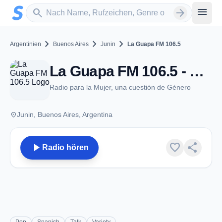
Zum Hauptinhalt springen
Sender suchen
menu
search
arrow_forward
chevron_right
chevron_right
chevron_right
Argentinien
Buenos Aires
Junin
La Guapa FM 106.5
La Guapa FM 106.5 - FM 106.5 - Junin
Radio para la Mujer, una cuestión de Género
place
Junin, Buenos Aires, Argentina
play_arrow
favorite
share
Radio hören