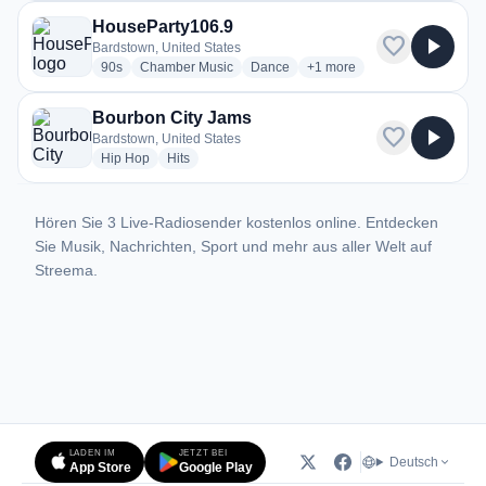
HouseParty106.9
favorite
play_arrow
Bardstown, United States
radio stations
radio stations
radio stations
more genres for HousePart
90s
Chamber Music
Dance
+1
more
Bourbon City Jams
favorite
play_arrow
Bardstown, United States
radio stations
radio stations
Hip Hop
Hits
Hören Sie 3 Live-Radiosender kostenlos online. Entdecken
Sie Musik, Nachrichten, Sport und mehr aus aller Welt auf
Streema.
LADEN IM
JETZT BEI
Deutsch
App Store
Google Play