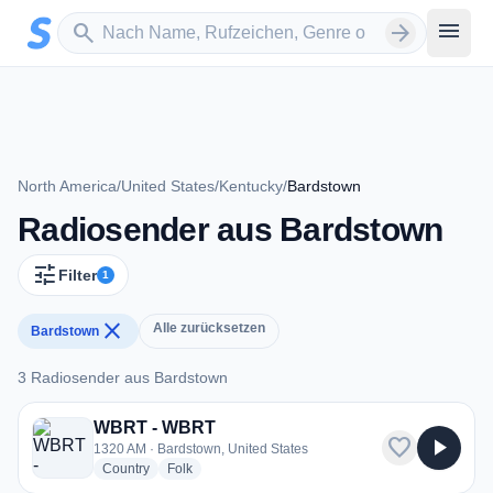
Zum Hauptinhalt springen
Sender suchen
menu
search
arrow_forward
North America
/
United States
/
Kentucky
/
Bardstown
Radiosender aus Bardstown
tune
Filter
1
close
Alle zurücksetzen
Bardstown
3 Radiosender aus Bardstown
3 Radiosender aus Bardstown
WBRT - WBRT
favorite
play_arrow
1320 AM · Bardstown, United States
radio stations
radio stations
Country
Folk