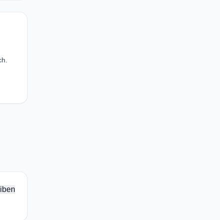
ch.
iben