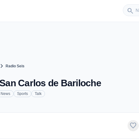
Sender
search
vron_right
Radio Seis
 San Carlos de Bariloche
News
Sports
Talk
favorite