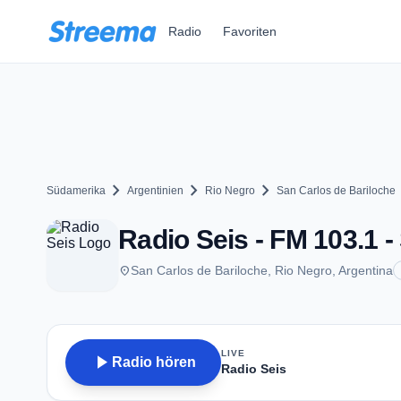
Zum Hauptinhalt springen
Radio
Favoriten
chevron_right
chevron_right
chevron_right
che
Südamerika
Argentinien
Rio Negro
San Carlos de Bariloche
Radio Seis - FM 103.1 -
place
San Carlos de Bariloche, Rio Negro, Argentina
LIVE
play_arrow
Radio hören
Radio Seis