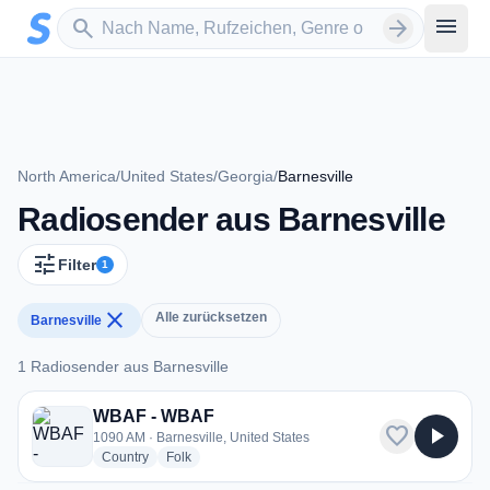
Zum Hauptinhalt springen
Sender suchen
menu
search
arrow_forward
North America
/
United States
/
Georgia
/
Barnesville
Radiosender aus Barnesville
tune
Filter
1
close
Alle zurücksetzen
Barnesville
1 Radiosender aus Barnesville
1 Radiosender aus Barnesville
WBAF - WBAF
favorite
play_arrow
1090 AM · Barnesville, United States
radio stations
radio stations
Country
Folk