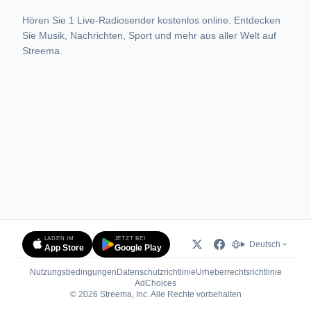
Hören Sie 1 Live-Radiosender kostenlos online. Entdecken
Sie Musik, Nachrichten, Sport und mehr aus aller Welt auf
Streema.
LADEN IM
JETZT BEI
Deutsch
App Store
Google Play
Nutzungsbedingungen
Datenschutzrichtlinie
Urheberrechtsrichtlinie
(öffnet in neuem Tab)
AdChoices
© 2026 Streema, Inc. Alle Rechte vorbehalten