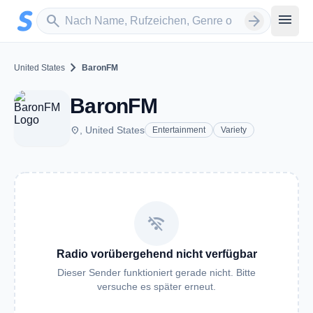
Zum Hauptinhalt springen
Sender suchen
menu
search
arrow_forward
chevron_right
United States
BaronFM
BaronFM
place
, United States
Entertainment
Variety
wifi_off
Radio vorübergehend nicht verfügbar
Dieser Sender funktioniert gerade nicht. Bitte
versuche es später erneut.