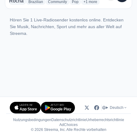
radio stations
radio stations
radio stations
more genres for Rádio Rocha
Brazilian
Community
Pop
+1
more
Hören Sie 1 Live-Radiosender kostenlos online. Entdecken
Sie Musik, Nachrichten, Sport und mehr aus aller Welt auf
Streema.
LADEN IM
JETZT BEI
Deutsch
App Store
Google Play
Nutzungsbedingungen
Datenschutzrichtlinie
Urheberrechtsrichtlinie
(öffnet in neuem Tab)
AdChoices
© 2026 Streema, Inc. Alle Rechte vorbehalten