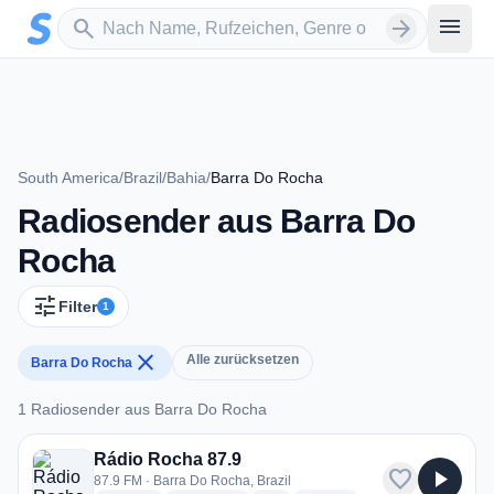
Zum Hauptinhalt springen
Sender suchen
menu
search
arrow_forward
South America
/
Brazil
/
Bahia
/
Barra Do Rocha
Radiosender aus Barra Do
Rocha
tune
Filter
1
close
Alle zurücksetzen
Barra Do Rocha
1 Radiosender aus Barra Do Rocha
1 Radiosender aus Barra Do Rocha
Rádio Rocha 87.9
favorite
play_arrow
87.9 FM · Barra Do Rocha, Brazil