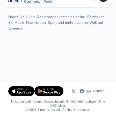
radio stations
radio stations
Community
World
Hören Sie 1 Live-Radiosender kostenlos online. Entdecken
Sie Musik, Nachrichten, Sport und mehr aus aller Welt auf
Streema.
LADEN IM
JETZT BEI
Deutsch
App Store
Google Play
Nutzungsbedingungen
Datenschutzrichtlinie
Urheberrechtsrichtlinie
(öffnet in neuem Tab)
AdChoices
© 2026 Streema, Inc. Alle Rechte vorbehalten