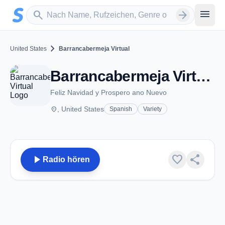
Zum Hauptinhalt springen
Sender suchen
menu
search
arrow_forward
chevron_right
United States
Barrancabermeja Virtual
Barrancabermeja Virtual
Feliz Navidad y Prospero ano Nuevo
place
, United States
Spanish
Variety
play_arrow
favorite
share
Radio hören