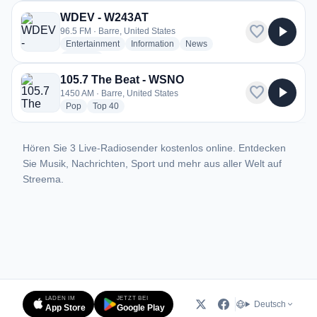
WDEV - W243AT
favorite
play_arrow
96.5 FM · Barre, United States
radio stations
radio stations
radio stations
Entertainment
Information
News
more genres for WDEV - W243AT
+1
more
105.7 The Beat - WSNO
favorite
play_arrow
1450 AM · Barre, United States
radio stations
radio stations
Pop
Top 40
Hören Sie 3 Live-Radiosender kostenlos online. Entdecken
Sie Musik, Nachrichten, Sport und mehr aus aller Welt auf
Streema.
LADEN IM
JETZT BEI
Deutsch
App Store
Google Play