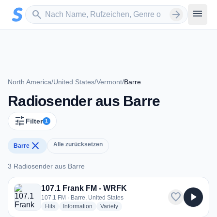
Zum Hauptinhalt springen
Sender suchen
menu
search
arrow_forward
North America
/
United States
/
Vermont
/
Barre
Radiosender aus Barre
tune
Filter
1
close
Alle zurücksetzen
Barre
3 Radiosender aus Barre
3 Radiosender aus Barre
107.1 Frank FM - WRFK
favorite
play_arrow
107.1 FM · Barre, United States
radio stations
radio stations
radio stations
Hits
Information
Variety