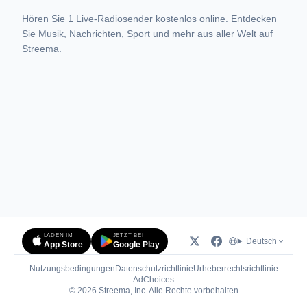
Hören Sie 1 Live-Radiosender kostenlos online. Entdecken
Sie Musik, Nachrichten, Sport und mehr aus aller Welt auf
Streema.
LADEN IM
JETZT BEI
Deutsch
App Store
Google Play
Nutzungsbedingungen
Datenschutzrichtlinie
Urheberrechtsrichtlinie
(öffnet in neuem Tab)
AdChoices
© 2026 Streema, Inc. Alle Rechte vorbehalten