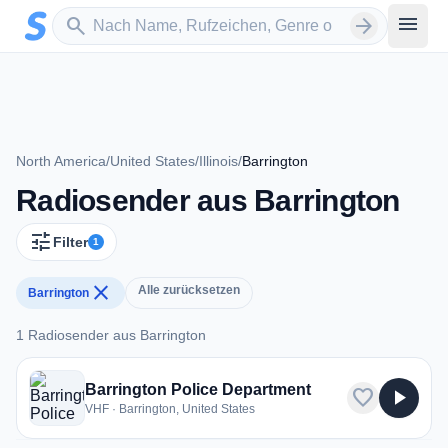
Zum Hauptinhalt springen
Sender suchen
menu
search
arrow_forward
North America
/
United States
/
Illinois
/
Barrington
Radiosender aus Barrington
tune
Filter
1
close
Alle zurücksetzen
Barrington
1 Radiosender aus Barrington
1 Radiosender aus Barrington
Barrington Police Department
favorite
play_arrow
VHF · Barrington, United States