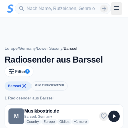
Zum Hauptinhalt springen
Sender suchen
menu
search
arrow_forward
Europe
/
Germany
/
Lower Saxony
/
Barssel
Radiosender aus Barssel
tune
Filter
1
close
Alle zurücksetzen
Barssel
1 Radiosender aus Barssel
1 Radiosender aus Barssel
Musikboxtrio.de
favorite
play_arrow
M
Barssel, Germany
radio stations
radio stations
radio stations
more genres for Musikboxtrio.de
Country
Europe
Oldies
+1
more