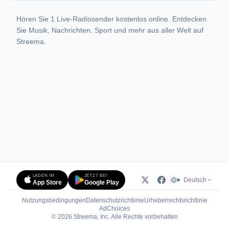
Hören Sie 1 Live-Radiosender kostenlos online. Entdecken
Sie Musik, Nachrichten, Sport und mehr aus aller Welt auf
Streema.
LADEN IM
JETZT BEI
Deutsch
App Store
Google Play
Nutzungsbedingungen
Datenschutzrichtlinie
Urheberrechtsrichtlinie
(öffnet in neuem Tab)
AdChoices
© 2026 Streema, Inc. Alle Rechte vorbehalten