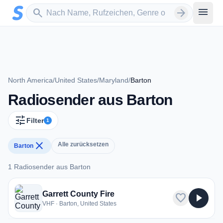
Zum Hauptinhalt springen
Sender suchen
menu
search
arrow_forward
North America
/
United States
/
Maryland
/
Barton
Radiosender aus Barton
tune
Filter
1
close
Alle zurücksetzen
Barton
1 Radiosender aus Barton
1 Radiosender aus Barton
Garrett County Fire
favorite
play_arrow
VHF · Barton, United States