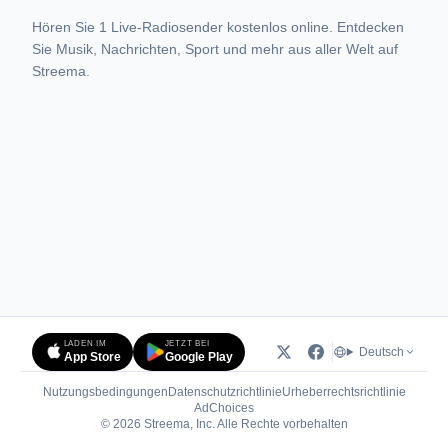
Hören Sie 1 Live-Radiosender kostenlos online. Entdecken
Sie Musik, Nachrichten, Sport und mehr aus aller Welt auf
Streema.
LADEN IM
JETZT BEI
Deutsch
App Store
Google Play
Nutzungsbedingungen
Datenschutzrichtlinie
Urheberrechtsrichtlinie
(öffnet in neuem Tab)
AdChoices
© 2026 Streema, Inc. Alle Rechte vorbehalten