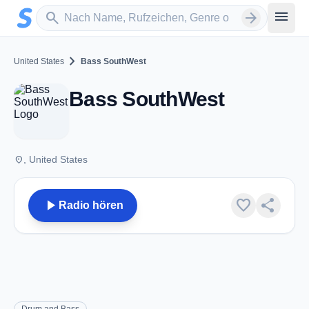
Zum Hauptinhalt springen
Sender suchen
menu
search
arrow_forward
chevron_right
United States
Bass SouthWest
Bass SouthWest
place
, United States
play_arrow
favorite
share
Radio hören