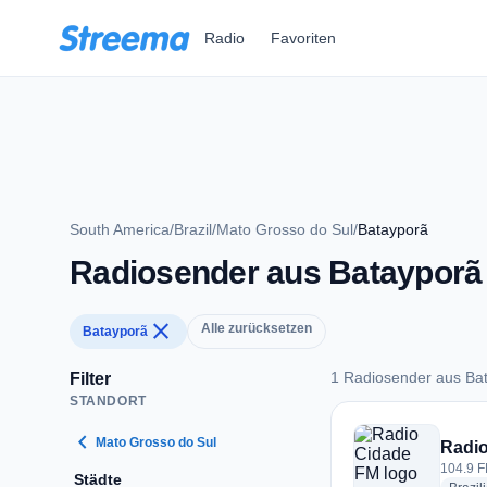
Zum Hauptinhalt springen
Radio
Favoriten
South America
/
Brazil
/
Mato Grosso do Sul
/
Batayporã
Radiosender aus Batayporã
close
Alle zurücksetzen
Batayporã
1 Radiosender aus Ba
Filter
STANDORT
1 Radiosender aus 
chevron_left
Mato Grosso do Sul
Radi
104.9 F
Städte