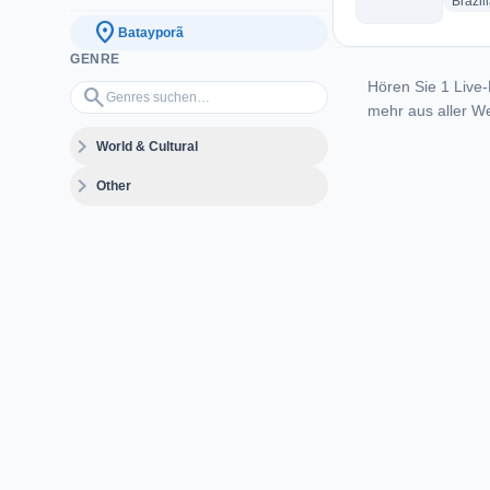
Brazil
location_on
Batayporã
GENRE
Hören Sie 1 Live-
Genres suchen…
search
mehr aus aller We
expand_more
World & Cultural
expand_more
Other