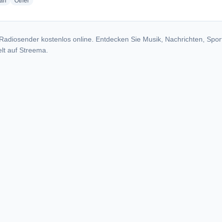
radio stations
radio stations
ian
Other
Radiosender kostenlos online. Entdecken Sie Musik, Nachrichten, Spor
lt auf Streema.