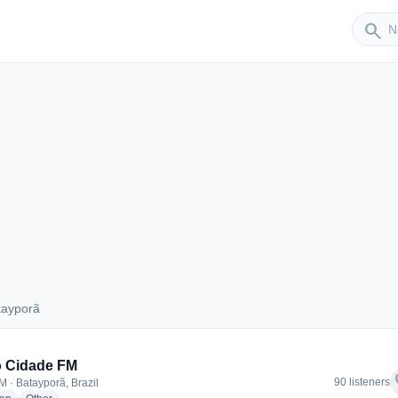
Sender
search
tayporã
Batayporã
o Cidade FM
f
90 listeners
M · Batayporã, Brazil