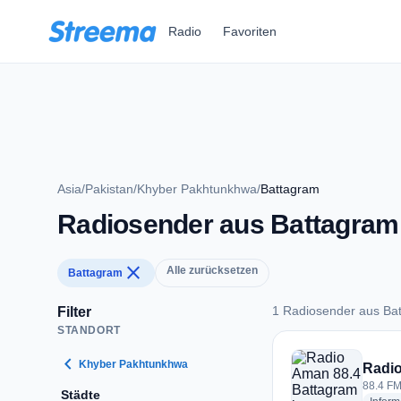
Zum Hauptinhalt springen
Radio
Favoriten
Asia
/
Pakistan
/
Khyber Pakhtunkhwa
/
Battagram
Radiosender aus Battagram
close
Alle zurücksetzen
Battagram
1 Radiosender aus Ba
Filter
STANDORT
1 Radiosender aus 
chevron_left
Khyber Pakhtunkhwa
Radio
88.4 FM
Städte