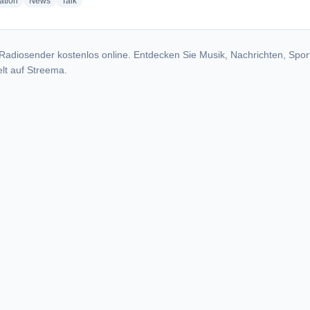
radio stations
radio stations
radio stations
ation
News
Talk
Radiosender kostenlos online. Entdecken Sie Musik, Nachrichten, Spor
lt auf Streema.