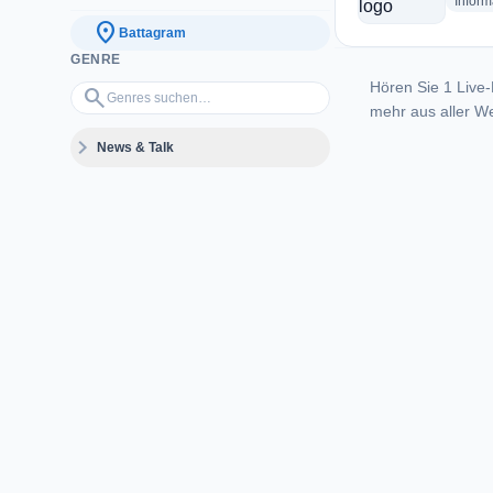
Inform
location_on
Battagram
GENRE
Hören Sie 1 Live-
Genres suchen…
search
mehr aus aller We
expand_more
News & Talk