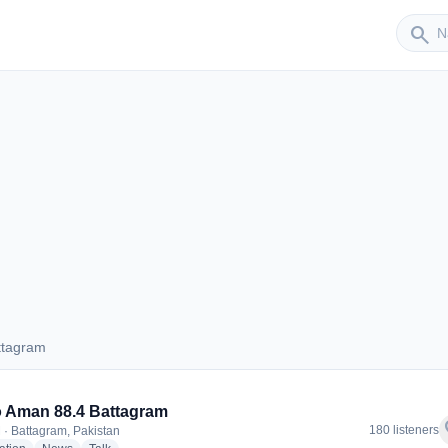
Sender
search
ttagram
Battagram
 Aman 88.4 Battagram
f
180 listeners
 · Battagram, Pakistan