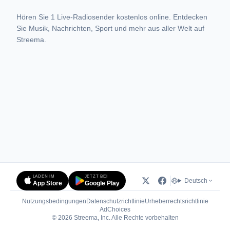
Hören Sie 1 Live-Radiosender kostenlos online. Entdecken
Sie Musik, Nachrichten, Sport und mehr aus aller Welt auf
Streema.
LADEN IM
JETZT BEI
Deutsch
App Store
Google Play
Nutzungsbedingungen
Datenschutzrichtlinie
Urheberrechtsrichtlinie
(öffnet in neuem Tab)
AdChoices
© 2026 Streema, Inc. Alle Rechte vorbehalten