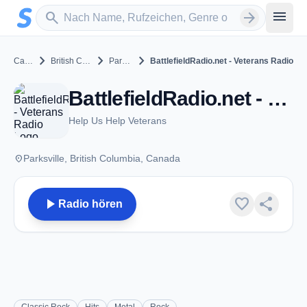
Zum Hauptinhalt springen
Sender suchen
menu
search
arrow_forward
chevron_right
chevron_right
chevron_right
Canada
British Columbia
Parksville
BattlefieldRadio.net - Veterans Radio
BattlefieldRadio.net - Veterans Radio - Parksville, BC
Help Us Help Veterans
place
Parksville, British Columbia, Canada
play_arrow
favorite
share
Radio hören