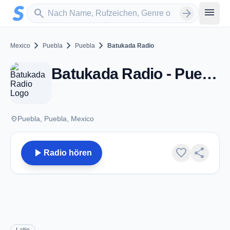
Zum Hauptinhalt springen
Sender suchen
menu
search
arrow_forward
chevron_right
chevron_right
chevron_right
Mexico
Puebla
Puebla
Batukada Radio
Batukada Radio - Puebla, PU
place
Puebla, Puebla, Mexico
play_arrow
favorite
share
Radio hören